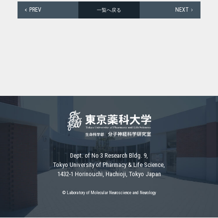
PREV
NEXT
一覧へ戻る
Dept. of No 3 Research Bldg. 9,
Tokyo University of Pharmacy & Life Science,
1432-1 Horinouchi, Hachioji, Tokyo Japan
© Laboratory of Molecular Neuroscience and Neurology