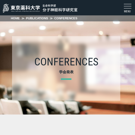
togg
MENU
navi
HOME
≫
PUBLICATIONS
≫
CONFERENCES
CONFERENCES
学会発表